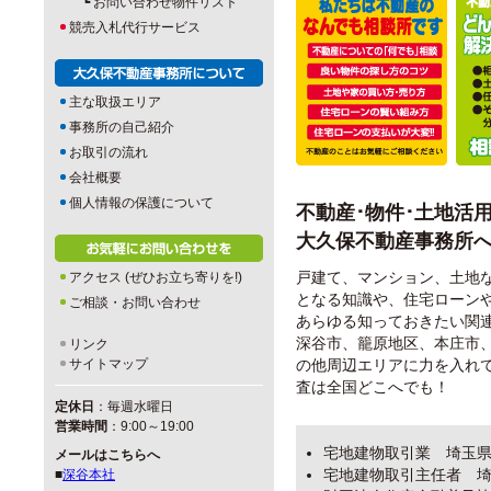
┗
お問い合わせ物件リスト
競売入札代行サービス
主な取扱エリア
事務所の自己紹介
お取引の流れ
会社概要
個人情報の保護について
不動産･物件･土地活
大久保不動産事務所
戸建て、マンション、土地
アクセス (ぜひお立ち寄りを!)
となる知識や、住宅ローン
ご相談・お問い合わせ
あらゆる知っておきたい関
深谷市、籠原地区、本庄市
リンク
サイトマップ
の他周辺エリアに力を入れ
査は全国どこへでも！
定休日
：毎週水曜日
営業時間
：9:00～19:00
宅地建物取引業 埼玉県知
メールはこちらへ
宅地建物取引主任者 埼玉
■
深谷本社