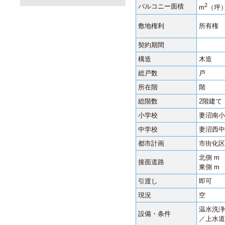
2
バルコニー面積
m
（坪
敷地権利
所有権
契約期間
構造
木造
総戸数
戸
所在階
階
総階数
2階建て
小学校
妻沼南小学
中学校
妻沼西中学
都市計画
市街化区
北側 m
接面道路
東側 m
引渡し
即可
現況
空
温水洗浄
設備・条件
／上水道