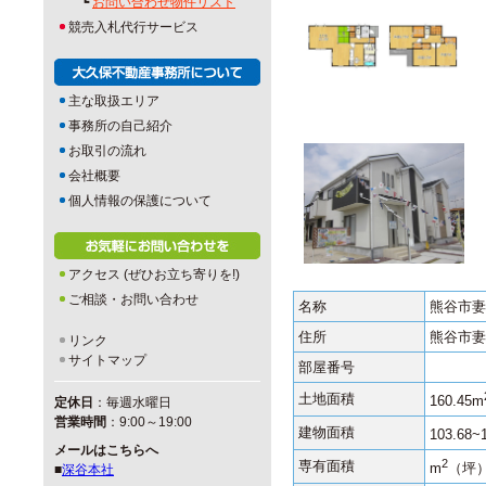
┗
お問い合わせ物件リスト
競売入札代行サービス
主な取扱エリア
事務所の自己紹介
お取引の流れ
会社概要
個人情報の保護について
アクセス (ぜひお立ち寄りを!)
ご相談・お問い合わせ
名称
熊谷市妻
住所
熊谷市妻沼
リンク
サイトマップ
部屋番号
土地面積
160.45m
定休日
：毎週水曜日
営業時間
：9:00～19:00
建物面積
103.68~
メールはこちらへ
2
専有面積
m
（坪
■
深谷本社