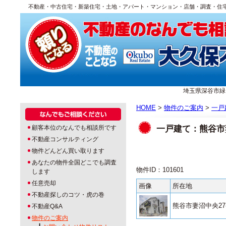
不動産・中古住宅・新築住宅・土地・アパート・マンション・店舗・調査・住
埼玉県深谷市緑ヶ丘1
HOME
>
物件のご案内
>
一戸
一戸建て：熊谷市妻
顧客本位のなんでも相談所です
不動産コンサルティング
物件どんどん買い取ります
あなたの物件全国どこでも調査
物件ID：101601
します
任意売却
画像
所在地
不動産探しのコツ・虎の巻
熊谷市妻沼中央27-
不動産Q&A
物件のご案内